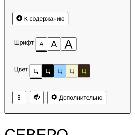
К содержанию
А
Шрифт
А
А
Цвет
Ц
Ц
Ц
Ц
Ц
Дополнительно
СЕВЕРО-