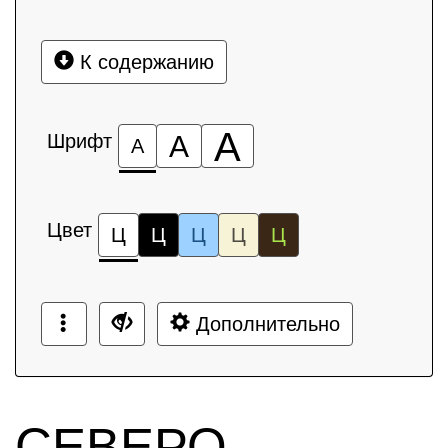
К содержанию
А
Шрифт
А
А
Цвет
Ц
Ц
Ц
Ц
Ц
Дополнительно
СЕВЕРО-