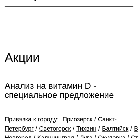
Акции
Анализ на витамин D -
cпециальное предложение
Привязка к городу:
Приозерск
/
Санкт-
Петербург
/
Светогорск
/
Тихвин
/
Балтийск
/
В
Новгород
/
Калининград
/
Луга
/
Окуловка
/
Ст