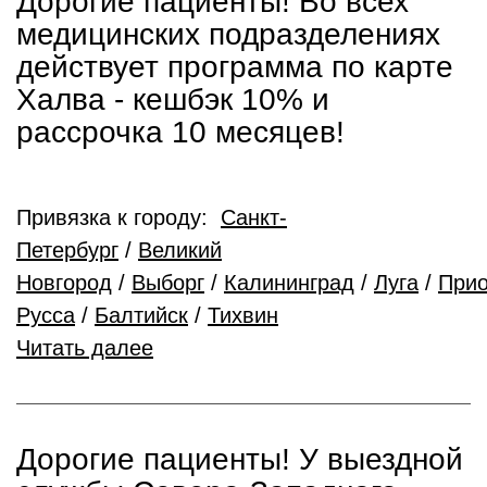
Дорогие пациенты! Во всех
медицинских подразделениях
действует программа по карте
Халва - кешбэк 10% и
рассрочка 10 месяцев!
Привязка к городу:
Санкт-
Петербург
/
Великий
Новгород
/
Выборг
/
Калининград
/
Луга
/
Прио
Русса
/
Балтийск
/
Тихвин
Читать далее
Дорогие пациенты! У выездной