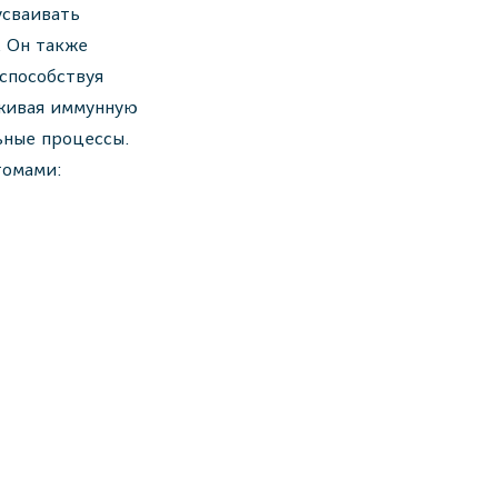
усваивать
. Он также
способствуя
живая иммунную
ьные процессы.
томами: