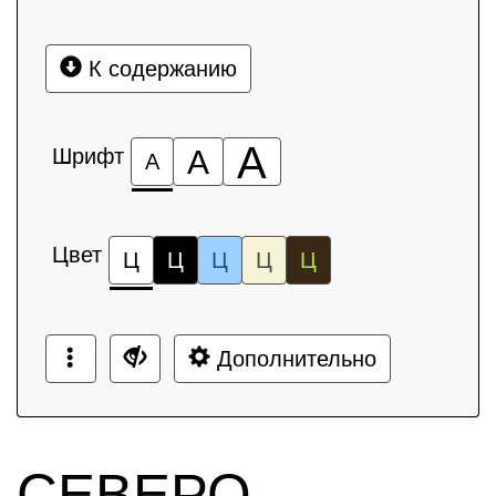
К содержанию
А
Шрифт
А
А
Цвет
Ц
Ц
Ц
Ц
Ц
Дополнительно
СЕВЕРО-