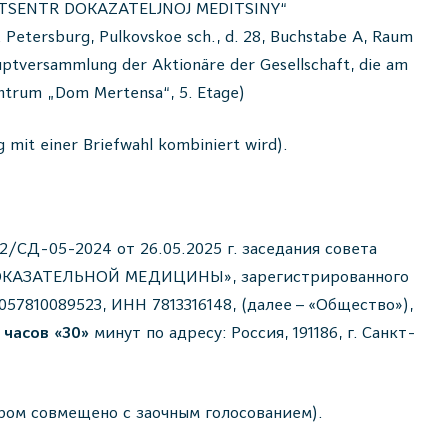
YJ TSENTR DOKAZATELJNOJ MEDITSINY“
ersburg, Pulkovskoe sch., d. 28, Buchstabe A, Raum
uptversammlung der Aktionäre der Gesellschaft, die am
entrum „Dom Mertensa“, 5. Etage)
mit einer Briefwahl kombiniert wird).
/СД-05-2024 от 26.05.2025 г. заседания совета
ОКАЗАТЕЛЬНОЙ МЕДИЦИНЫ», зарегистрированного
1057810089523, ИНН 7813316148, (далее – «Общество»),
» часов «30»
минут по адресу: Россия, 191186, г. Санкт-
ором совмещено с заочным голосованием).