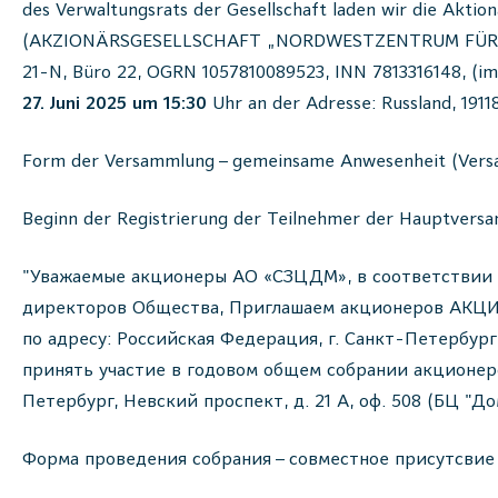
des Verwaltungsrats der Gesellschaft laden wir die
(AKZIONÄRSGESELLSCHAFT „NORDWESTZENTRUM FÜR BEWEISM
21-N, Büro 22, OGRN 1057810089523, INN 7813316148, (im 
27. Juni 2025 um 15:30
Uhr an der Adresse: Russland, 1911
Form der Versammlung – gemeinsame Anwesenheit (Versam
Beginn der Registrierung der Teilnehmer der Hauptvers
"Уважаемые акционеры АО «СЗЦДМ», в соответствии с 
директоров Общества, Приглашаем акционеров 
по адресу: Российская Федерация, г. Санкт-Петербург, 
принять участие в годовом общем собрании акционер
Петербург, Невский проспект, д. 21 А, оф. 508 (БЦ "Д
Форма проведения собрания – совместное присутсвие 