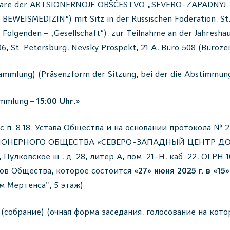
 Aktionäre der AKTSIONERNOJE OBŠČESTVO „SEVERO-ZAPADN
EDIZIN“) mit Sitz in der Russischen Föderation, St. Pet
Folgenden – „Gesellschaft“), zur Teilnahme an der Jahresha
86, St. Petersburg, Nevsky Prospekt, 21 A, Büro 508 (Büroz
mlung) (Präsenzform der Sitzung, bei der die Abstimmung 
ammlung –
15:00 Uhr
.»
п. 8.18. Устава Общества и на основании протокола № 22
АКЦИОНЕРНОГО ОБЩЕСТВА «СЕВЕРО-ЗАПАДНЫЙ ЦЕНТР Д
Пулковское ш., д. 28, литер А, пом. 21-Н, каб. 22, ОГРН 
ов Общества, которое состоится
«27» июня 2025 г. в «15
ом Мертенса", 5 этаж)
(собрание) (очная форма заседания, голосование на кот