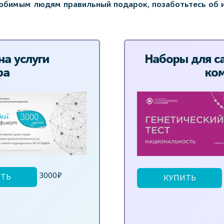
юбимым людям правильный подарок, позаботьтесь об и
а услуги
Наборы для са
ра
ком
3000₽
ТЬ
КУПИТЬ