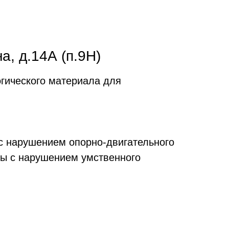
а, д.14А (п.9Н)
огического материала для
с нарушением опорно-двигательного
ды с нарушением умственного