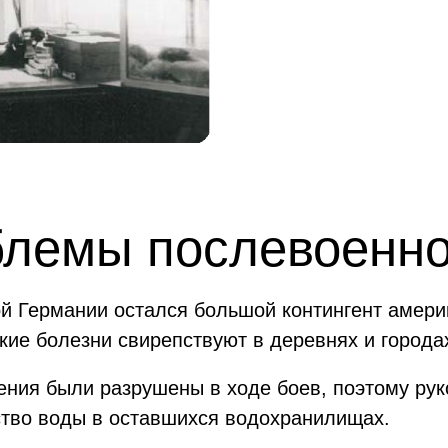
блемы послевоенн
й Германии остался большой контингент америк
кие болезни свирепствуют в деревнях и города
ния были разрушены в ходе боев, поэтому ру
ство воды в оставшихся водохранилищах.