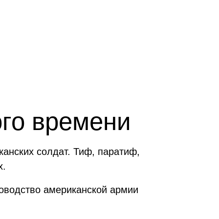
ого времени
анских солдат. Тиф, паратиф,
х.
ководство американской армии