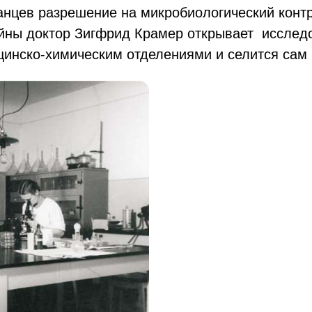
анцев разрешение на микробиологический контр
ойны доктор Зигфрид Крамер открывает исслед
цинско-химическим отделениями и селится сам 