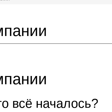
мпании
мпании
го всё началось?