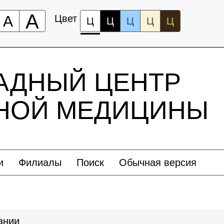
А
А
Цвет
Ц
Ц
Ц
Ц
Ц
АДНЫЙ ЦЕНТР
ЬНОЙ МЕДИЦИНЫ
и
Филиалы
Поиск
Обычная версия
ании