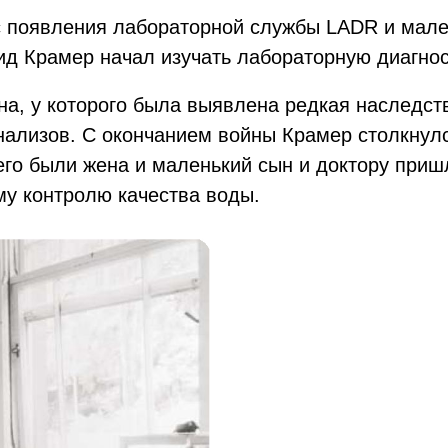
с появления лабораторной службы LADR и мале
ид Крамер начал изучать лабораторную диагнос
ына, у которого была выявлена редкая наследс
анализов. С окончанием войны Крамер столкнул
него были жена и маленький сын и доктору приш
у контролю качества воды.