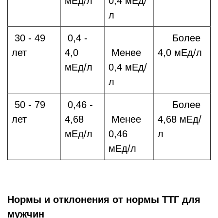
мЕд/л
0,4 мЕд/
л
30 - 49
0,4 -
Более
лет
4,0
Менее
4,0 мЕд/л
мЕд/л
0,4 мЕд/
л
50 - 79
0,46 -
Более
лет
4,68
Менее
4,68 мЕд/
мЕд/л
0,46
л
мЕд/л
Нормы и отклонения от нормы ТТГ для
мужчин