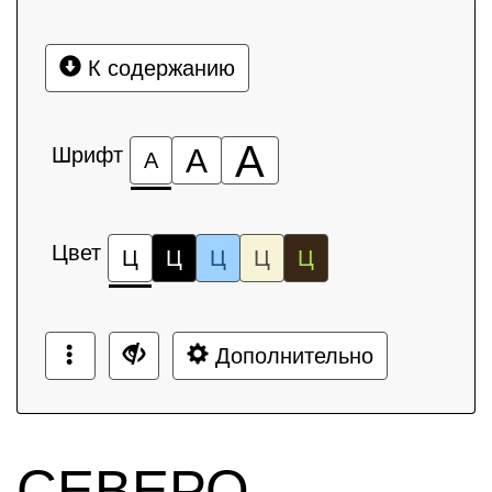
К содержанию
А
Шрифт
А
А
Цвет
Ц
Ц
Ц
Ц
Ц
Дополнительно
СЕВЕРО-