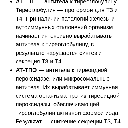
АТ—ТГ
— антитела к тиреоглобулину.
Тиреоглобулин — прогормон для Т3 и
Т4. При наличии патологий железы и
аутоиммунных отклонений организм
начинает интенсивно вырабатывать
антитела к тиреоглобулину, в
результате нарушается синтез и
секреция Т3 и Т4.
АТ-ТПО
— антитела к тиреоидной
пероксидазе, или микросомальные
антитела. Их вырабатывает иммунная
система организма против тиреоидной
пероксидазы, обеспечивающей
тиреоглобулин активной формой йода.
Результат — снижение секреции Т3, Т4.