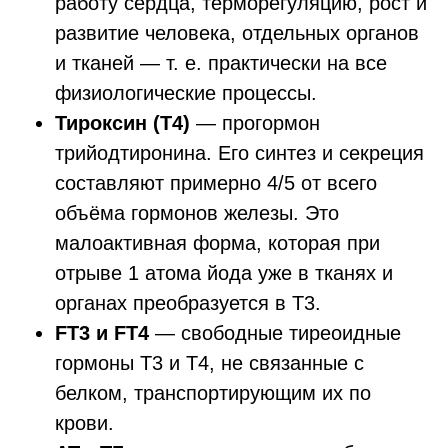
работу сердца, терморегуляцию, рост и
развитие человека, отдельных органов
и тканей — т. е. практически на все
физиологические процессы.
Тироксин (Т4)
— прогормон
трийодтиронина. Его синтез и секреция
составляют примерно 4/5 от всего
объёма гормонов железы. Это
малоактивная форма, которая при
отрыве 1 атома йода уже в тканях и
органах преобразуется в Т3.
FТ3 и FТ4
— свободные тиреоидные
гормоны Т3 и Т4, не связанные с
белком, транспортирующим их по
крови.