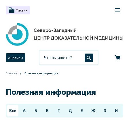
Тихвин
Анализы
Главная
Полезная информация
Полезная информация
Все
А
Б
В
Г
Д
Е
Ж
З
И