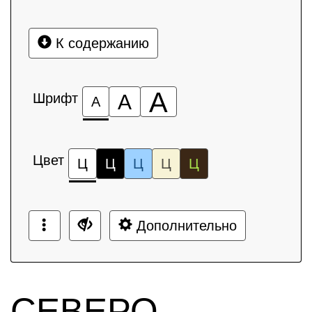
К содержанию
А
Шрифт
А
А
Цвет
Ц
Ц
Ц
Ц
Ц
Дополнительно
СЕВЕРО-