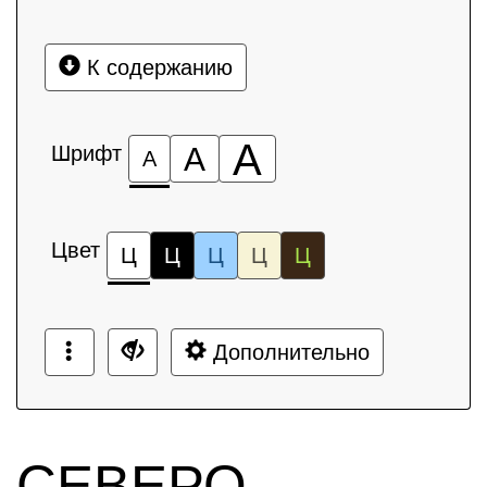
К содержанию
А
Шрифт
А
А
Цвет
Ц
Ц
Ц
Ц
Ц
Дополнительно
СЕВЕРО-