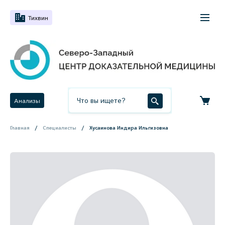
Тихвин
Анализы
Главная
Специалисты
Хусаинова Индира Ильгизовна