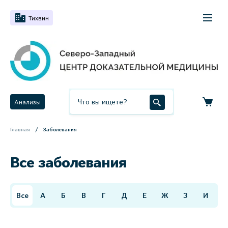
Тихвин
Анализы
Главная
Заболевания
Все заболевания
Все
А
Б
В
Г
Д
Е
Ж
З
И