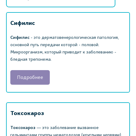
Сифилис
Сифилис
- это дерматовенерологическая патология,
основной путь передачи которой - половой.
Микроорганизм, который приводит к заболеванию -
бледная трепонема.
Подробнее
Токсокароз
Токсокароз
― это заболевание вызванное
гельминтами группы нематодозов (круглыми червями).