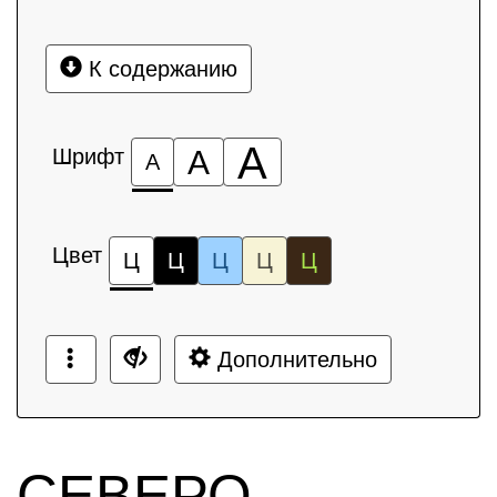
К содержанию
А
Шрифт
А
А
Цвет
Ц
Ц
Ц
Ц
Ц
Дополнительно
СЕВЕРО-